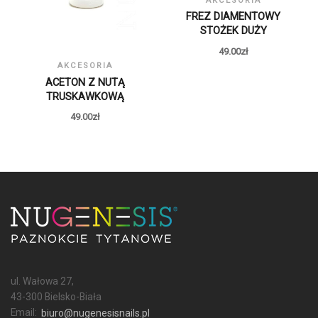
AKCESORIA
FREZ DIAMENTOWY
STOŻEK DUŻY
49.00
zł
AKCESORIA
ACETON Z NUTĄ
TRUSKAWKOWĄ
49.00
zł
ul. Wałowa 27,
43-300 Bielsko-Biała
Email:
biuro@nugenesisnails.pl