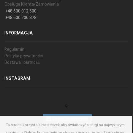
Obsługa Klienta/Zamówienia:
+48 600 012 500
+48 600 200 378
INFORMACJA
Regulamin
Polityka prywatności
Dostawa i płatność
INSTAGRAM
Follow on Instagram
Ta strona korzysta z ciasteczek aby świadczyć usługi na najwyższym
poziomie. Dalsze korzystanie ze strony oznacza, że zgadzasz się na