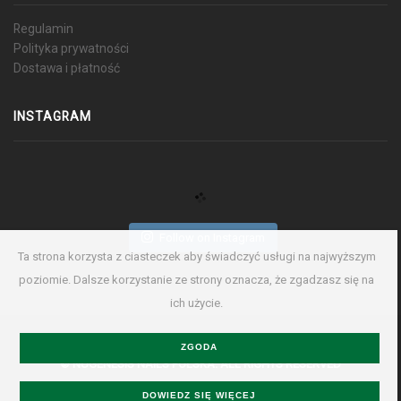
Regulamin
Polityka prywatności
Dostawa i płatność
INSTAGRAM
Follow on Instagram
Ta strona korzysta z ciasteczek aby świadczyć usługi na najwyższym
poziomie. Dalsze korzystanie ze strony oznacza, że zgadzasz się na
ich użycie.
ZGODA
©
NUGENESIS NAILS POLSKA.
ALL RIGHTS RESERVED
DOWIEDZ SIĘ WIĘCEJ