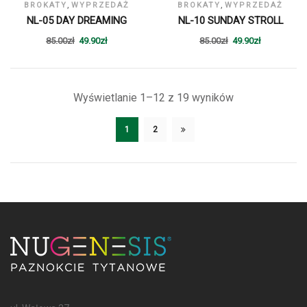
,
,
BROKATY
WYPRZEDAŻ
BROKATY
WYPRZEDAŻ
NL-05 DAY DREAMING
NL-10 SUNDAY STROLL
85.00
zł
49.90
zł
85.00
zł
49.90
zł
Wyświetlanie 1–12 z 19 wyników
1
2