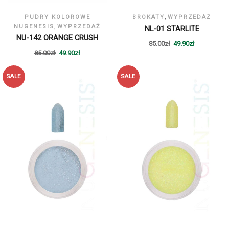
,
PUDRY KOLOROWE
BROKATY
WYPRZEDAŻ
,
NUGENESIS
WYPRZEDAŻ
NL-01 STARLITE
NU-142 ORANGE CRUSH
85.00
zł
49.90
zł
85.00
zł
49.90
zł
SALE
SALE