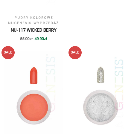
PUDRY KOLOROWE
,
NUGENESIS
WYPRZEDAŻ
NU-117 WICKED BERRY
85.00
zł
49.90
zł
SALE
SALE