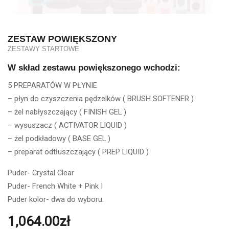
ZESTAW POWIĘKSZONY
ZESTAWY STARTOWE
W skład zestawu powiększonego wchodzi:
5 PREPARATÓW W PŁYNIE
– płyn do czyszczenia pędzelków ( BRUSH SOFTENER )
– żel nabłyszczający ( FINISH GEL )
– wysuszacz ( ACTIVATOR LIQUID )
– żel podkładowy ( BASE GEL )
– preparat odtłuszczający ( PREP LIQUID )
Puder- Crystal Clear
Puder- French White + Pink I
Puder kolor- dwa do wyboru.
1,064.00
zł