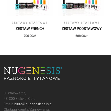
ZESTAWY STARTOWE
ZESTAWY STARTOWE
ZESTAW FRENCH
ZESTAW PODSTAWOWY
706.00
zł
688.00
zł
ul. Wałowa 27,
43-300 Bielsko-Biała
Email:
biuro@nugenesisnails.pl
Obsługa Klienta/Zamówienia: