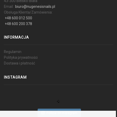
43-300 Bielsko-Biała
Email:
biuro@nugenesisnails.pl
Obsługa Klienta/Zamówienia:
+48 600 012 500
+48 600 200 378
INFORMACJA
Regulamin
Polityka prywatności
Dostawa i płatność
INSTAGRAM
Follow on Instagram