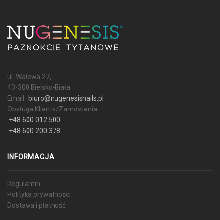
ul. Wałowa 27,
43-300 Bielsko-Biała
Email:
biuro@nugenesisnails.pl
Obsługa Klienta/Zamówienia:
+48 600 012 500
+48 600 200 378
INFORMACJA
Regulamin
Polityka prywatności
Dostawa i płatność