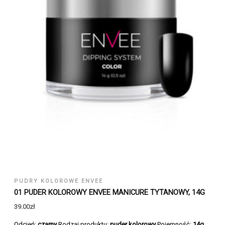
PUDRY KOLOROWE ENVEE
01 PUDER KOLOROWY ENVEE MANICURE TYTANOWY, 14G
39.00
zł
Odcień:
czarny
Rodzaj produktu:
puder kolorowy
Pojemność:
14g