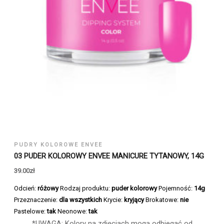
PUDRY KOLOROWE ENVEE
03 PUDER KOLOROWY ENVEE MANICURE TYTANOWY, 14G
39.00
zł
Odcień:
różowy
Rodzaj produktu:
puder kolorowy
Pojemność:
14g
Przeznaczenie:
dla wszystkich
Krycie:
kryjący
Brokatowe:
nie
Pastelowe:
tak
Neonowe:
tak
*UWAGA: Kolory na zdjęciach mogą odbiegać od