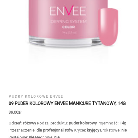
PUDRY KOLOROWE ENVEE
09 PUDER KOLOROWY ENVEE MANICURE TYTANOWY, 14G
39.00
zł
Odcień:
różowy
Rodzaj produktu:
puder kolorowy
Pojemność:
14g
Przeznaczenie:
dla profesjonalistów
Krycie:
kryjący
Brokatowe:
nie
Pastelowe:
nie
Neonowe:
nie