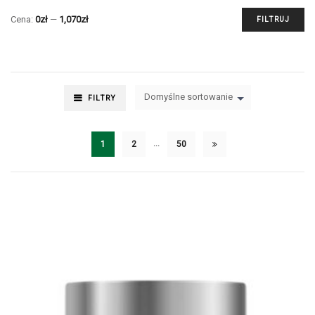
Cena:
0zł
—
1,070zł
FILTRUJ
Domyślne sortowanie
FILTRY
…
1
2
50